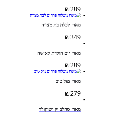
₪295.
₪330.
₪
289
מארז לכלת בת מצווה
₪
349
מארז יום הולדת לאישה
₪
289
מארז מזל טוב
₪
279
מארז סחלב יין ושוקולד