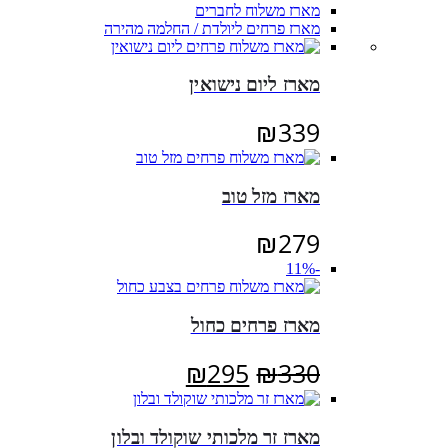
מארז משלוח לחברים
מארז פרחים ליולדת / החלמה מהירה
מארז ליום נישואין
₪
339
מארז מזל טוב
₪
279
-11%
מארז פרחים כחול
המחיר
המחיר
₪
295
₪
330
המקורי
הנוכחי
היה:
הוא:
מארז זר מלכותי שוקולד ובלון