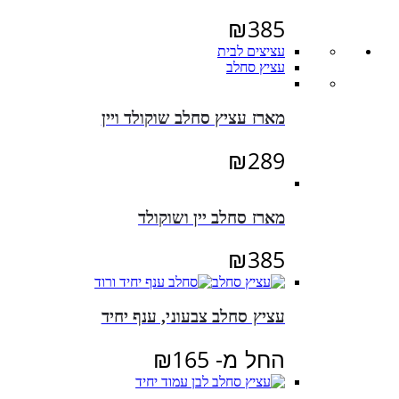
₪
385
עציצים לבית
עציץ סחלב
מארז עציץ סחלב שוקולד ויין
₪
289
מארז סחלב יין ושוקולד
₪
385
עציץ סחלב צבעוני, ענף יחיד
החל מ-
165
₪