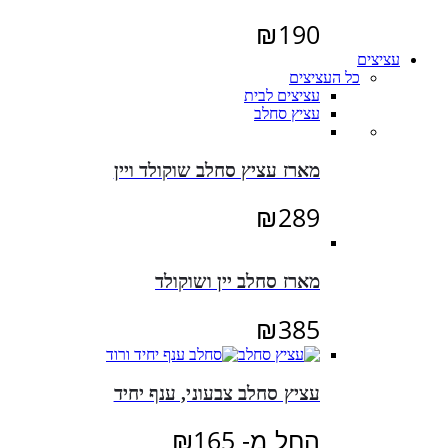
₪
190
עציצים
כל העציצים
עציצים לבית
עציץ סחלב
מארז עציץ סחלב שוקולד ויין
₪
289
מארז סחלב יין ושוקולד
₪
385
עציץ סחלב צבעוני, ענף יחיד
החל מ-
165
₪