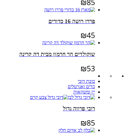
₪
85
פררו רושה 16 כדורים
₪
45
שוקולדים הר חרמון מבית דה קרינה
₪
53
בובת דובי
כדים ואגרטלים
יין ומשקאות
דובי פרווה גדול
₪
85