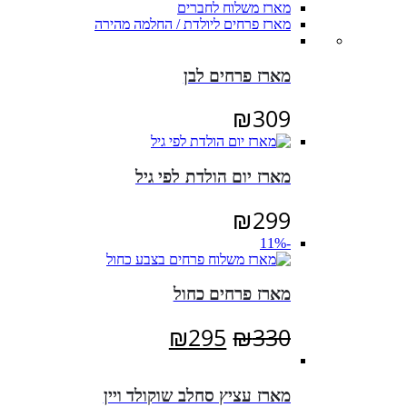
מארז משלוח לחברים
מארז פרחים ליולדת / החלמה מהירה
מארז פרחים לבן
₪
309
מארז יום הולדת לפי גיל
₪
299
-11%
מארז פרחים כחול
המחיר
המחיר
₪
295
₪
330
המקורי
הנוכחי
היה:
הוא:
מארז עציץ סחלב שוקולד ויין