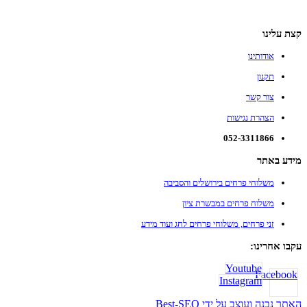
קצת עלינו
אודותינו
תקנון
צור קשר
הצהרת נגישות
052-3311866
מידע באתר
משלוחי פרחים בירושלים והסביבה
משלוח פרחים במבשרת ציון
זני פרחים, משלוחי פרחים לחג ועוד מידע
עקבו אחרינו:
Youtube
Facebook
Instagram
האתר נבנה ועוצב על ידי Best-SEO