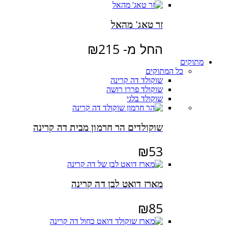
זר טאג' מהאל
החל מ-
215
₪
מתוקים
כל המתוקים
שוקולד דה קרינה
שוקולד פררו רושה
שוקולד בלגי
שוקולדים הר חרמון מבית דה קרינה
₪
53
מארז דואט לבן דה קרינה
₪
85