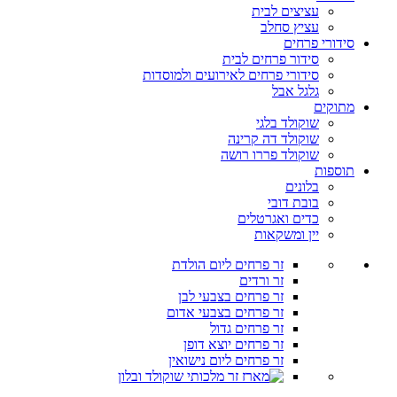
עציצים לבית
עציץ סחלב
סידורי פרחים
סידור פרחים לבית
סידורי פרחים לאירועים ולמוסדות
גלגל אבל
מתוקים
שוקולד בלגי
שוקולד דה קרינה
שוקולד פררו רושה
תוספות
בלונים
בובת דובי
כדים ואגרטלים
יין ומשקאות
זר פרחים ליום הולדת
זר ורדים
זר פרחים בצבעי לבן
זר פרחים בצבעי אדום
זר פרחים גדול
זר פרחים יוצא דופן
זר פרחים ליום נישואין