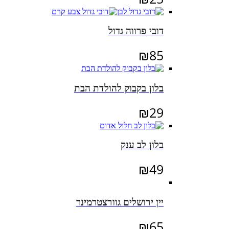
דובי פרווה גדול
₪
85
בלון בקבוק להולדת הבת
₪
29
בלון לב ענק
₪
49
יין ירושלים גוורצטרמינר
₪
65