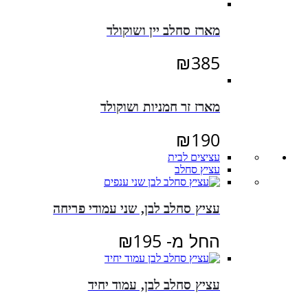
מארז סחלב יין ושוקולד
₪
385
מארז זר חמניות ושוקולד
₪
190
עציצים לבית
עציץ סחלב
עציץ סחלב לבן, שני עמודי פריחה
החל מ-
195
₪
עציץ סחלב לבן, עמוד יחיד