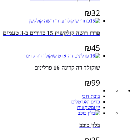
₪
32
פררו רושה קולקשיין 15 כדורים ב-3 טעמים
₪
45
שוקולד דה קרינה 16 פרלינים
₪
99
בובת דובי
כדים ואגרטלים
יין ומשקאות
בלון כוכב
₪
25