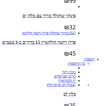
₪
99
פינוקי שוקולד מריר עם מלח ים
₪
32
פררו רושה קולקשיין 15 כדורים ב-3 טעמים
₪
45
תוספות
כל התוספות
בובת דובי
כדים ואגרטלים
יין ומשקאות
בלון לב
₪
25