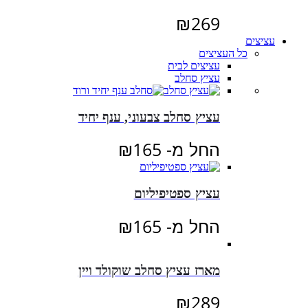
₪295.
₪330.
₪
269
עציצים
כל העציצים
עציצים לבית
עציץ סחלב
עציץ סחלב צבעוני, ענף יחיד
החל מ-
165
₪
עציץ ספטיפיליום
החל מ-
165
₪
מארז עציץ סחלב שוקולד ויין
₪
289