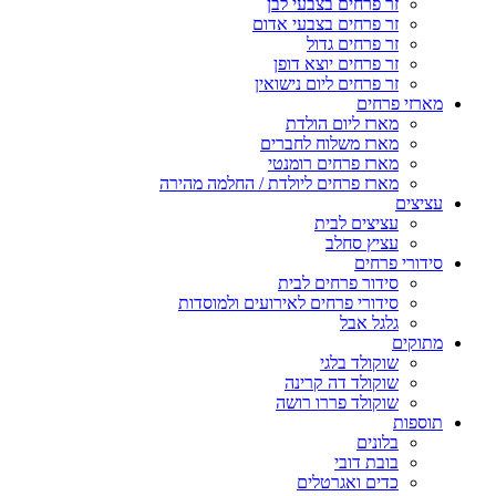
זר פרחים בצבעי לבן
זר פרחים בצבעי אדום
זר פרחים גדול
זר פרחים יוצא דופן
זר פרחים ליום נישואין
מארזי פרחים
מארז ליום הולדת
מארז משלוח לחברים
מארז פרחים רומנטי
מארז פרחים ליולדת / החלמה מהירה
עציצים
עציצים לבית
עציץ סחלב
סידורי פרחים
סידור פרחים לבית
סידורי פרחים לאירועים ולמוסדות
גלגל אבל
מתוקים
שוקולד בלגי
שוקולד דה קרינה
שוקולד פררו רושה
תוספות
בלונים
בובת דובי
כדים ואגרטלים