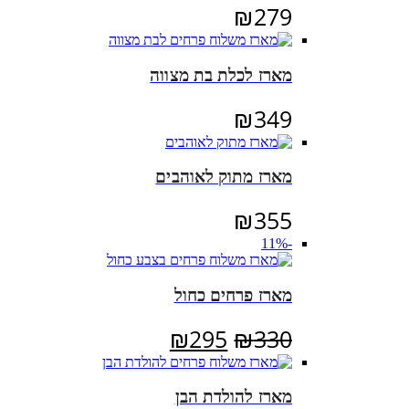
₪
279
מארז לכלת בת מצווה
₪
349
מארז מתוק לאוהבים
₪
355
-11%
מארז פרחים כחול
המחיר
המחיר
₪
295
₪
330
המקורי
הנוכחי
היה:
הוא:
מארז להולדת הבן