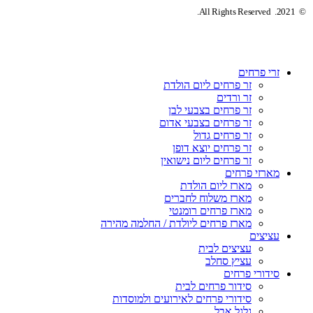
© 2021. All Rights Reserved.
זרי פרחים
זר פרחים ליום הולדת
זר ורדים
זר פרחים בצבעי לבן
זר פרחים בצבעי אדום
זר פרחים גדול
זר פרחים יוצא דופן
זר פרחים ליום נישואין
מארזי פרחים
מארז ליום הולדת
מארז משלוח לחברים
מארז פרחים רומנטי
מארז פרחים ליולדת / החלמה מהירה
עציצים
עציצים לבית
עציץ סחלב
סידורי פרחים
סידור פרחים לבית
סידורי פרחים לאירועים ולמוסדות
גלגל אבל