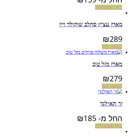
בחר אפשרויות
מארז עציץ סחלב שוקולד ויין
₪
289
הוספה לסל
מארז מזל טוב
₪
279
הוספה לסל
זר תאילנד
החל מ-
185
₪
בחר אפשרויות