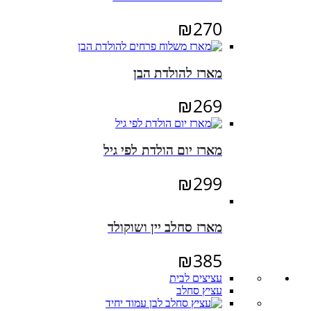
₪
270
מארז להולדת הבן
₪
269
מארז יום הולדת לפי גיל
₪
299
מארז סחלב יין ושוקולד
₪
385
עציצים לבית
עציץ סחלב