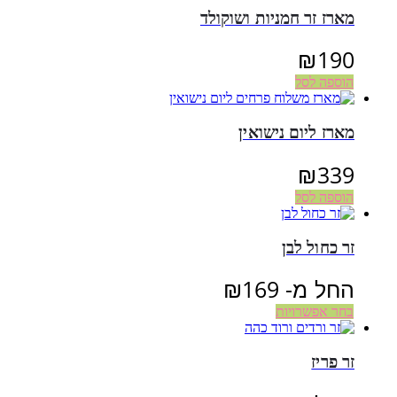
מארז זר חמניות ושוקולד
₪
190
הוספה לסל
מארז ליום נישואין
₪
339
הוספה לסל
זר כחול לבן
החל מ-
169
₪
בחר אפשרויות
זר פריז