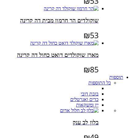
₪
53
שוקולדים הר חרמון מבית דה קרינה
₪
53
מארז שוקולדים דואט כחול דה קרינה
₪
85
תוספות
כל התוספות
בובת דובי
כדים ואגרטלים
יין ומשקאות
בלון לב ענק
₪
49