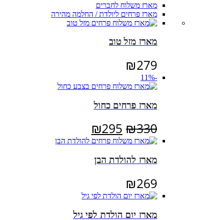
מארז משלוח לחברים
מארז פרחים ליולדת / החלמה מהירה
מארז מזל טוב
₪
279
-11%
מארז פרחים כחול
המחיר
המחיר
₪
295
₪
330
המקורי
הנוכחי
היה:
הוא:
מארז להולדת הבן
₪295.
₪330.
₪
269
מארז יום הולדת לפי גיל