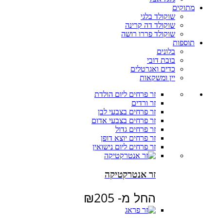
מתוקים
שוקולד בלגי
שוקולד דה קרינה
שוקולד פררו רושה
תוספות
בלונים
בובת דובי
כדים ואגרטלים
יין ומשקאות
זר פרחים ליום הולדת
זר ורדים
זר פרחים בצבעי לבן
זר פרחים בצבעי אדום
זר פרחים גדול
זר פרחים יוצא דופן
זר פרחים ליום נישואין
זר אנטרקטיקה
החל מ-
205
₪