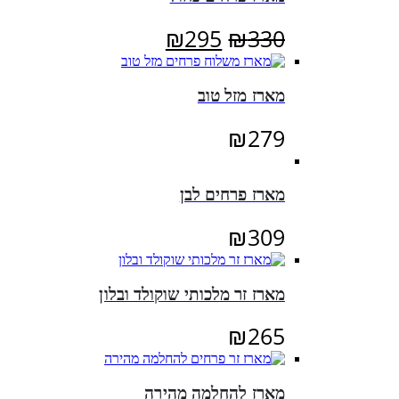
המחיר
המחיר
₪
295
₪
330
המקורי
הנוכחי
היה:
הוא:
מארז מזל טוב
₪295.
₪330.
₪
279
מארז פרחים לבן
₪
309
מארז זר מלכותי שוקולד ובלון
₪
265
מארז להחלמה מהירה