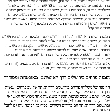
"אנשי הפרחים" שלנו, או יותר נכון, שוזרי הפרחים המקצועיים של ניב
פרחים, עובדים במקצוע כבר למעלה מ-50 שנה יחד. הפרחים שאנחנו
משלבים בכל זר, תמיד יהיו טריים, משתלבים בטעם טוב ובאיזון צבעים
נכון. בכל משלוח פרחים בירושלים תלפיות, הזרים שלנו מגיעים ליעדם
שמורים ועטופים, ובמידת הצורך- ממונעים ברכב ממוזג. כאשר נגיע ליעד,
נתקשר לטלפון שהשארתם לנו (של מקבל המשלוח) ונוודא שמשלוח
פרחים התקבל.
המטרה שלנו היא לעזור ללקוחות הרוצים להזמין משלוחי פרחים בירושלים
תלפיות, אשר אינם יכולים להגיע עד אלינו לחנות כדי לבחור זר. דרך
האתר, תוכלו להתרשם ולבחור זר צבעוני, מרשים ורענן, בצורה פשוטה,
ברורה ובטוחה. אתם מוזמנים לבחור משפע הרעיונות לזרי פרחים.
לנוחיותכם, הוספנו קטגוריות של משלוח פרחים לאירוע חתונה או בר/בת
מצווה, ליום ההולדת ועוד אירועים.
אנחנו מוכרים גם זרי פרחים בצבע אחד או פרחים מסוג מסוים (זר ורדים,
זר פרחי צבעוני בשלל צבעים, זרי חמניות, ועוד).
הזמנת פרחים בירושלים דרך האינטרנט- מאובטחת ומסודרת
ההזמנה של משלוחי פרחים בירושלים דרך האתר של ניב פרחים, נעשית
דרך חברת הסליקה קארדקום, והיא מאובטחת במערכות המתקדמות
בארץ. אתם מוזמנים לעשות הזמנה באמצעות אחד מכרטיסי האשראי
של ויזה, ישראכרט או-Max, או להשתמש תשלום בפייפאל. הרכישה
ובתשלום דרך האתר הם ברורים וישירים. בסוף כל רכישה ניתן גם לקבל
חשבונית מס.