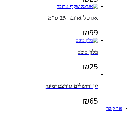
אגרטל ארובה 25 ס"מ
₪
99
בלון כוכב
₪
25
יין ירושלים גוורצטרמינר
₪
65
צור קשר