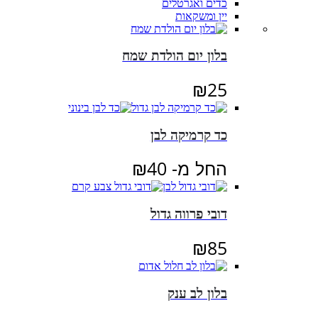
כדים ואגרטלים
יין ומשקאות
בלון יום הולדת שמח
₪
25
כד קרמיקה לבן
החל מ-
40
₪
דובי פרווה גדול
₪
85
בלון לב ענק