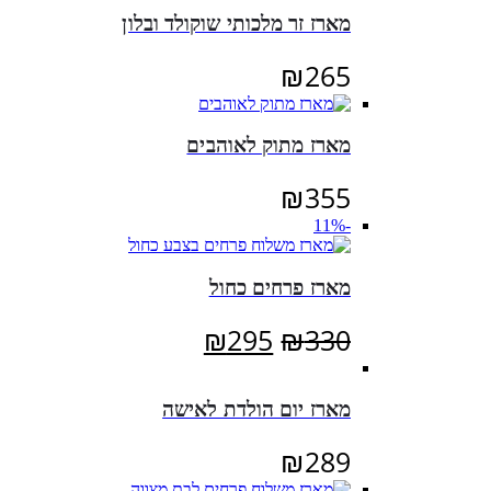
מארז זר מלכותי שוקולד ובלון
₪
265
מארז מתוק לאוהבים
₪
355
-11%
מארז פרחים כחול
המחיר
המחיר
₪
295
₪
330
המקורי
הנוכחי
היה:
הוא:
מארז יום הולדת לאישה
₪295.
₪330.
₪
289