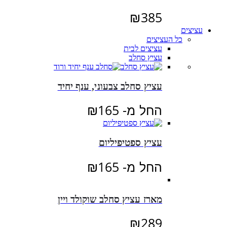
₪
385
עציצים
כל העציצים
עציצים לבית
עציץ סחלב
עציץ סחלב צבעוני, ענף יחיד
החל מ-
165
₪
עציץ ספטיפיליום
החל מ-
165
₪
מארז עציץ סחלב שוקולד ויין
₪
289