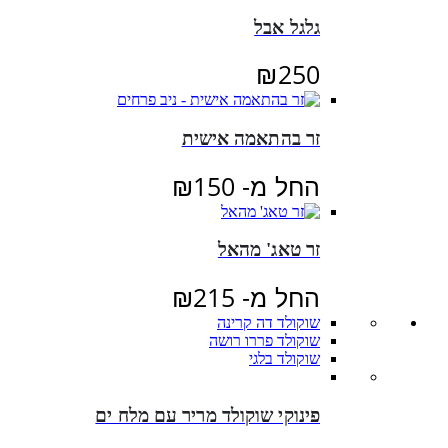
גלגל אבל
₪
250
זר בהתאמה אישית
החל מ-
150
₪
זר טאג' מהאל
החל מ-
215
₪
שוקולד דה קרינה
שוקולד פררו רושה
שוקולד בלגי
פינוקי שוקולד מריר עם מלח ים