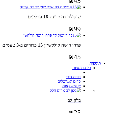
₪
45
שוקולד דה קרינה 16 פרלינים
₪
99
פררו רושה קולקשיין 15 כדורים ב-3 טעמים
₪
45
תוספות
כל התוספות
בובת דובי
כדים ואגרטלים
יין ומשקאות
בלון לב
₪
25