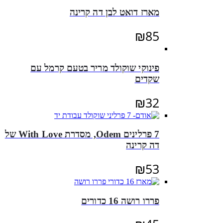
מארז דואט לבן דה קרינה
₪
85
פינוקי שוקולד מריר בטעם קרמל עם
שקדים
₪
32
7 פרלינים Odem, מסדרת With Love של
דה קרינה
₪
53
פררו רושה 16 כדורים