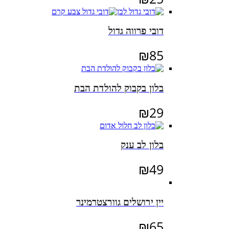
דובי פרווה גדול
₪
85
בלון בקבוק להולדת הבת
₪
29
בלון לב ענק
₪
49
יין ירושלים גוורצטרמינר
₪
65