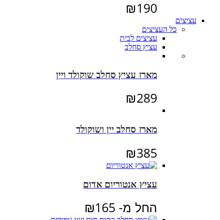
₪
190
עציצים
כל העציצים
עציצים לבית
עציץ סחלב
מארז עציץ סחלב שוקולד ויין
₪
289
מארז סחלב יין ושוקולד
₪
385
עציץ אנטוריום אדום
החל מ-
165
₪