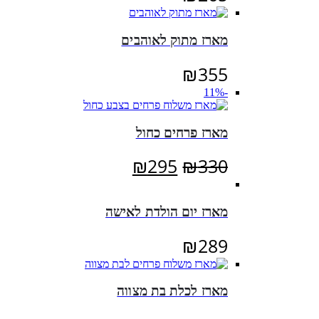
מארז מתוק לאוהבים
₪
355
-11%
מארז פרחים כחול
המחיר
המחיר
₪
295
₪
330
המקורי
הנוכחי
היה:
הוא:
מארז יום הולדת לאישה
₪295.
₪330.
₪
289
מארז לכלת בת מצווה