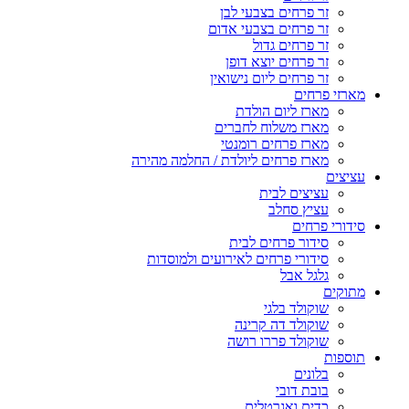
זר פרחים בצבעי לבן
זר פרחים בצבעי אדום
זר פרחים גדול
זר פרחים יוצא דופן
זר פרחים ליום נישואין
מארזי פרחים
מארז ליום הולדת
מארז משלוח לחברים
מארז פרחים רומנטי
מארז פרחים ליולדת / החלמה מהירה
עציצים
עציצים לבית
עציץ סחלב
סידורי פרחים
סידור פרחים לבית
סידורי פרחים לאירועים ולמוסדות
גלגל אבל
מתוקים
שוקולד בלגי
שוקולד דה קרינה
שוקולד פררו רושה
תוספות
בלונים
בובת דובי
כדים ואגרטלים