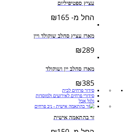
עציץ ספטיפיליום
החל מ-
165
₪
מארז עציץ סחלב שוקולד ויין
₪
289
מארז סחלב יין ושוקולד
₪
385
סידור פרחים לבית
סידורי פרחים לאירועים ולמוסדות
גלגל אבל
זר בהתאמה אישית
החל מ-
150
₪