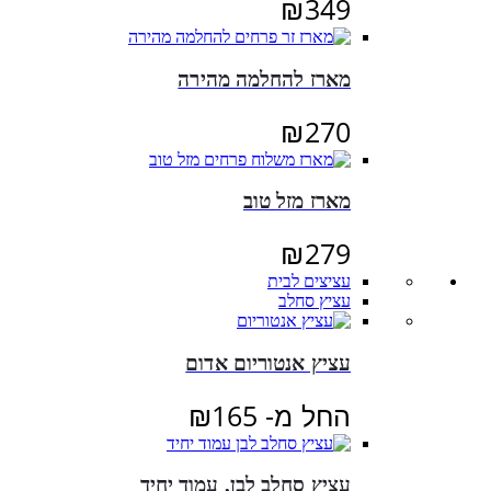
₪
349
מארז להחלמה מהירה
₪
270
מארז מזל טוב
₪
279
עציצים לבית
עציץ סחלב
עציץ אנטוריום אדום
החל מ-
165
₪
עציץ סחלב לבן, עמוד יחיד