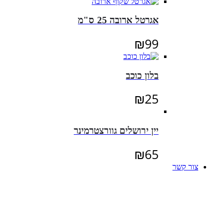
אגרטל ארובה 25 ס"מ
₪
99
בלון כוכב
₪
25
יין ירושלים גוורצטרמינר
₪
65
צור קשר