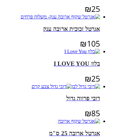
₪
25
אגרטל זכוכית ארובה ענק
₪
105
בלון I LOVE YOU
₪
25
דובי פרווה גדול
₪
85
אגרטל ארובה 25 ס"מ