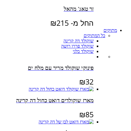
זר טאג' מהאל
החל מ-
215
₪
מתוקים
כל המתוקים
שוקולד דה קרינה
שוקולד פררו רושה
שוקולד בלגי
פינוקי שוקולד מריר עם מלח ים
₪
32
מארז שוקולדים דואט כחול דה קרינה
₪
85