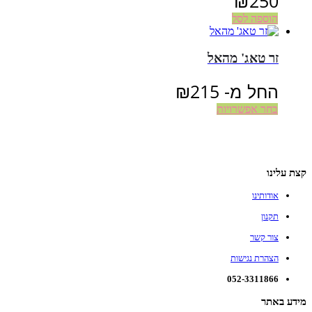
₪
250
הוספה לסל
זר טאג' מהאל
החל מ-
215
₪
בחר אפשרויות
קצת עלינו
אודותינו
תקנון
צור קשר
הצהרת נגישות
052-3311866
מידע באתר