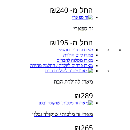
החל מ-
240
₪
זר ספארי
החל מ-
195
₪
מארז פרחים רומנטי
מארז ליום הולדת
מארז משלוח לחברים
מארז פרחים ליולדת / החלמה מהירה
מארז להולדת הבת
₪
289
מארז זר מלכותי שוקולד ובלון
₪
265