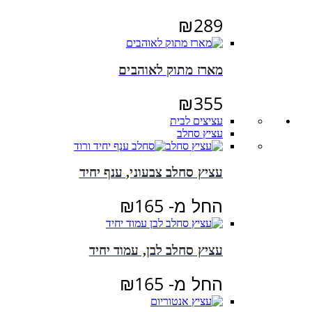
₪
289
מארז מתוק לאוהבים
₪
355
עציצים לבית
עציץ סחלב
עציץ סחלב צבעוני, ענף יחיד
החל מ-
165
₪
עציץ סחלב לבן, עמוד יחיד
החל מ-
165
₪