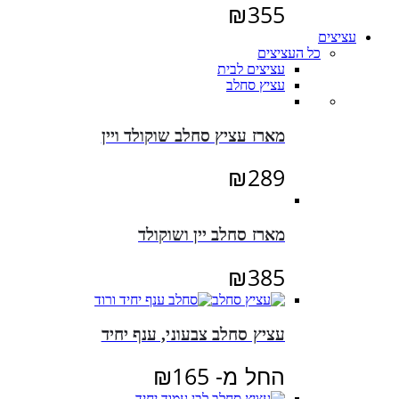
₪
355
עציצים
כל העציצים
עציצים לבית
עציץ סחלב
מארז עציץ סחלב שוקולד ויין
₪
289
מארז סחלב יין ושוקולד
₪
385
עציץ סחלב צבעוני, ענף יחיד
החל מ-
165
₪