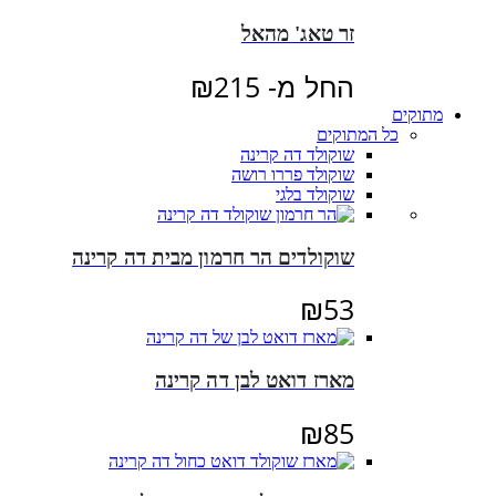
זר טאג' מהאל
החל מ-
215
₪
מתוקים
כל המתוקים
שוקולד דה קרינה
שוקולד פררו רושה
שוקולד בלגי
שוקולדים הר חרמון מבית דה קרינה
₪
53
מארז דואט לבן דה קרינה
₪
85