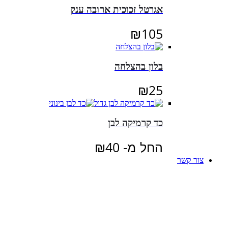
אגרטל זכוכית ארובה ענק
₪
105
בלון בהצלחה
₪
25
כד קרמיקה לבן
החל מ-
40
₪
צור קשר