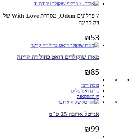
7 פרלינים Odem, מסדרת With Love של
דה קרינה
₪
53
מארז שוקולדים דואט כחול דה קרינה
₪
85
בובת דובי
כדים ואגרטלים
יין ומשקאות
אגרטל ארובה 25 ס"מ
₪
99