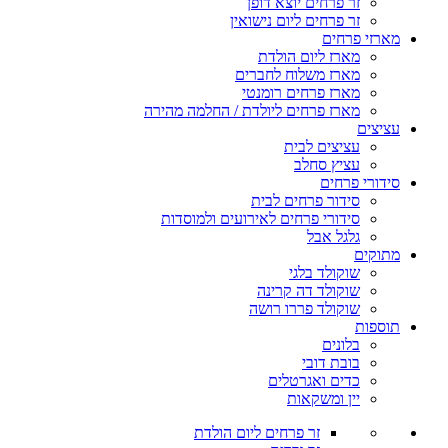
זר פרחים יוצא דופן
זר פרחים ליום נישואין
מארזי פרחים
מארז ליום הולדת
מארז משלוח לחברים
מארז פרחים רומנטי
מארז פרחים ליולדת / החלמה מהירה
עציצים
עציצים לבית
עציץ סחלב
סידורי פרחים
סידור פרחים לבית
סידורי פרחים לאירועים ולמוסדות
גלגל אבל
מתוקים
שוקולד בלגי
שוקולד דה קרינה
שוקולד פררו רושה
תוספות
בלונים
בובת דובי
כדים ואגרטלים
יין ומשקאות
זר פרחים ליום הולדת