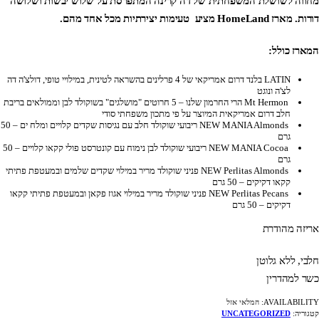
מחווה לשושלת המשפחתית של דה קרינה המתפרסת על שלוש יבשות ושלושה
דורות. מארז HomeLand מציע טעימות יצירתיות מכל אחד מהם.
המארז כולל:
LATIN בלנד דרום אמריקאי של 4 פרלינים בהשראה לטינית, במילויי טופי, דולצ'ה דה
לצ'ה ונוגט
Mt Hermon הרי החרמון שלנו – 5 חרוטים "מושלגים" בשוקולד לבן וממולאים בריבת
חלב דרום אמריקאית המיוצר על פי מתכון משפחתי סודי
NEW MANIA Almonds ריבועי שוקולד חלב עם נגיסות שקדים קלויים ומלח ים – 50
גרם
NEW MANIA Cocoa ריבועי שוקולד לבן נימוח עם קונטרסט פולי קקאו קלויים – 50
גרם
NEW Perlitas Almonds פניני שוקולד מריר במילוי שקדים שלמים ובמעטפת פתיתי
קקאו דקיקים – 50 גרם
NEW Perlitas Pecans פניני שוקולד מריר במילוי אגוז פקאן ובמעטפת פתיתי קקאו
דקיקים – 50 גרם
אריזה מהודרת
חלבי, ללא גלוטן
כשר למהדרין
AVAILABILITY:
המלאי אזל
קטגוריה:
UNCATEGORIZED