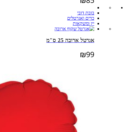
₪
85
בובת דובי
כדים ואגרטלים
יין ומשקאות
אגרטל ארובה 25 ס"מ
₪
99