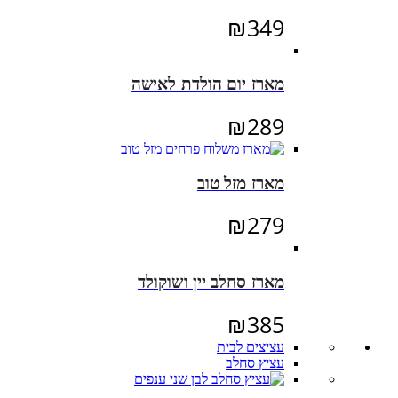
₪
349
מארז יום הולדת לאישה
₪
289
מארז מזל טוב
₪
279
מארז סחלב יין ושוקולד
₪
385
עציצים לבית
עציץ סחלב