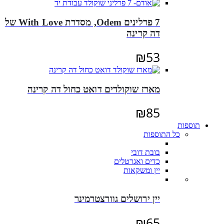
7 פרלינים Odem, מסדרת With Love של
דה קרינה
₪
53
מארז שוקולדים דואט כחול דה קרינה
₪
85
תוספות
כל התוספות
בובת דובי
כדים ואגרטלים
יין ומשקאות
יין ירושלים גוורצטרמינר
₪
65