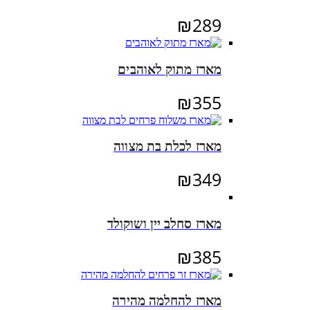
₪
289
מארז מתוק לאוהבים
₪
355
מארז לכלת בת מצווה
₪
349
מארז סחלב יין ושוקולד
₪
385
מארז להחלמה מהירה