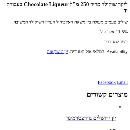
ליקר שוקולד מריר 250 מ"ל Chocolate Liqueur
בעבודת
יד
שילוב טעמים מעולה בין משקה האלכוהול העדין השוקולד המשובח
11.5% אלכוהול
כשר למהדרין
Availability:
המלאי אזל
קטגוריה:
יין ומשקאות
Facebook
WhatsApp
Telegram
Facebook
Email
Gmail
מוצרים קשורים
יין ירושלים גוורצטרמינר