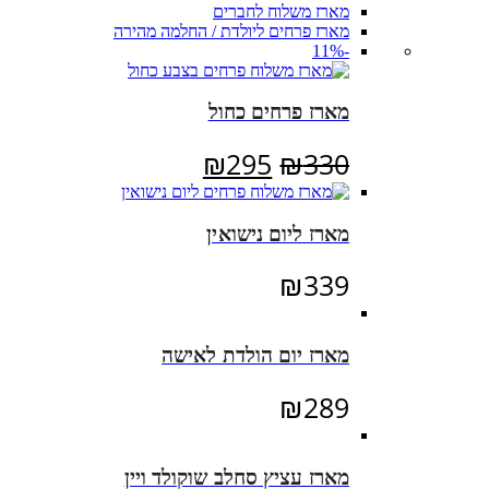
מארז משלוח לחברים
מארז פרחים ליולדת / החלמה מהירה
-11%
מארז פרחים כחול
המחיר
המחיר
₪
295
₪
330
המקורי
הנוכחי
היה:
הוא:
מארז ליום נישואין
₪295.
₪330.
₪
339
מארז יום הולדת לאישה
₪
289
מארז עציץ סחלב שוקולד ויין