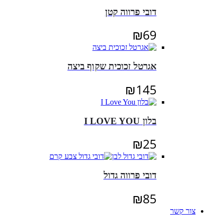
דובי פרווה קטן
₪
69
אגרטל זכוכית שקוף ביצה
₪
145
בלון I LOVE YOU
₪
25
דובי פרווה גדול
₪
85
צור קשר