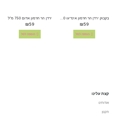
בקבוק ירדן הר חרמון אינדיגו 750 מ"ל
ירדן הר חרמון אדום 750 מ"ל
₪
59
₪
59
הוספה לסל
הוספה לסל
קצת עלינו
אודותינו
תקנון