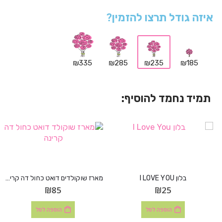
איזה גודל תרצו להזמין?
₪335
₪285
₪235
₪185
תמיד נחמד להוסיף:
בלון I LOVE YOU
מארז שוקולדים דואט כחול דה קרינה
₪
85
₪
25
הוספה לסל
הוספה לסל