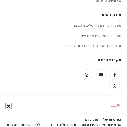
052-3311866
מידע באתר
משלוחי פרחים בירושלים והסביבה
משלוח פרחים במבשרת ציון
זני פרחים, משלוחי פרחים לחג ועוד מידע
עקבו אחרינו:
האתר נבנה ועוצב על ידי Best-SEO
תשלום מאובטח בכרטיס אשראי. ניתן לשלם בכרטיס אשראי
ישראלי בלבד
הפרטיות שלך חשובה לנו
אנו משתמשים בעוגיות (Cookies) ובטכנולוגיות דומות כדי לשפר את חווית הגלישה