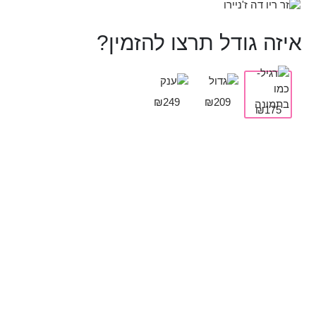
איזה גודל תרצו להזמין?
₪249
₪209
₪175
תמיד נחמד להוסיף:
בלון מזל טוב
בלון I LOVE YOU
₪
25
₪
25
הוספה לסל
הוספה לסל