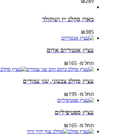
₪
289
מארז סחלב יין ושוקולד
₪
385
עציץ אנטוריום אדום
החל מ-
165
₪
עציץ סחלב צבעוני, שני עמודים
החל מ-
195
₪
עציץ ספטיפיליום
החל מ-
165
₪