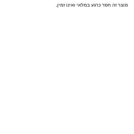
מוצר זה חסר כרגע במלאי ואינו זמין.
תמיד נחמד להוסיף:
בלון מזל טוב
בלון I LOVE YOU
₪
25
₪
25
הוספה לסל
הוספה לסל