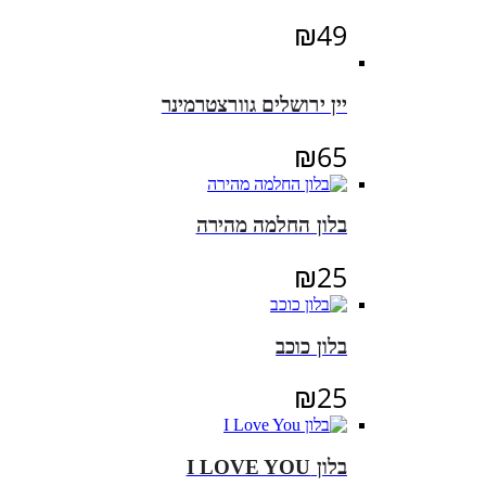
₪
49
יין ירושלים גוורצטרמינר
₪
65
בלון החלמה מהירה
₪
25
בלון כוכב
₪
25
בלון I LOVE YOU