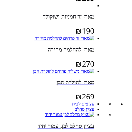
מארז זר חמניות ושוקולד
₪
190
מארז להחלמה מהירה
₪
270
מארז להולדת הבן
₪
269
עציצים לבית
עציץ סחלב
עציץ סחלב לבן, עמוד יחיד