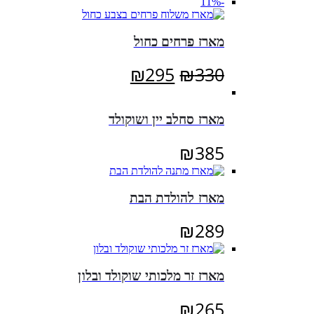
-11%
מארז פרחים כחול
המחיר
המחיר
₪
295
₪
330
המקורי
הנוכחי
היה:
הוא:
מארז סחלב יין ושוקולד
₪295.
₪330.
₪
385
מארז להולדת הבת
₪
289
מארז זר מלכותי שוקולד ובלון
₪
265