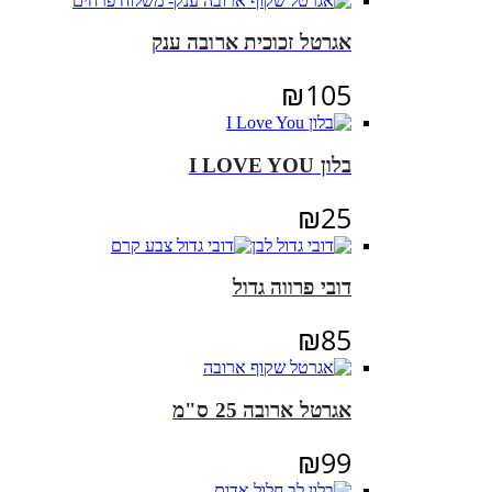
אגרטל זכוכית ארובה ענק
₪
105
בלון I LOVE YOU
₪
25
דובי פרווה גדול
₪
85
אגרטל ארובה 25 ס"מ
₪
99