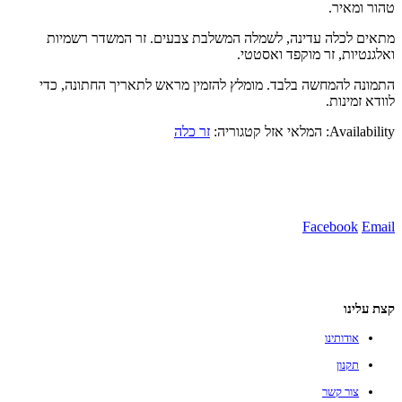
טהור ומאיר.
מתאים לכלה עדינה, לשמלה המשלבת צבעים. זר המשדר רשמיות
ואלגנטיות, זר מוקפד ואסטטי.
התמונה להמחשה בלבד. מומלץ להזמין מראש לתאריך החתונה, כדי
לוודא זמינות.
Availability:
המלאי אזל
קטגוריה:
זר כלה
Facebook
WhatsApp
Telegram
Facebook
Email
Gmail
קצת עלינו
אודותינו
תקנון
צור קשר