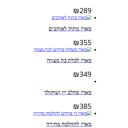
₪
289
מארז מתוק לאוהבים
₪
355
מארז לכלת בת מצווה
₪
349
מארז סחלב יין ושוקולד
₪
385
מארז להחלמה מהירה