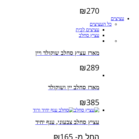
₪
270
עציצים
כל העציצים
עציצים לבית
עציץ סחלב
מארז עציץ סחלב שוקולד ויין
₪
289
מארז סחלב יין ושוקולד
₪
385
עציץ סחלב צבעוני, ענף יחיד
החל מ-
165
₪