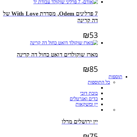
7 פרלינים Odem, מסדרת With Love של
דה קרינה
₪
53
מארז שוקולדים דואט כחול דה קרינה
₪
85
תוספות
כל התוספות
בובת דובי
כדים ואגרטלים
יין ומשקאות
יין ירושלים מרלו
₪
75