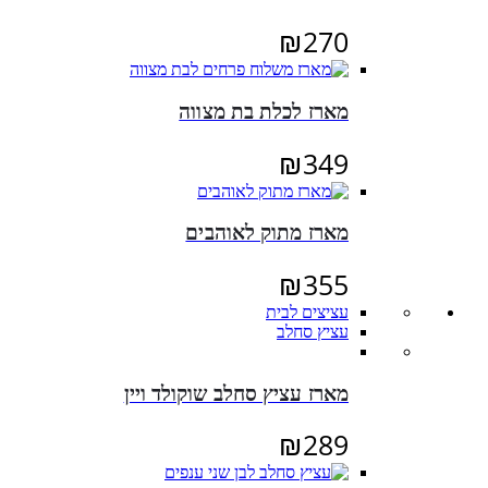
₪
270
מארז לכלת בת מצווה
₪
349
מארז מתוק לאוהבים
₪
355
עציצים לבית
עציץ סחלב
מארז עציץ סחלב שוקולד ויין
₪
289