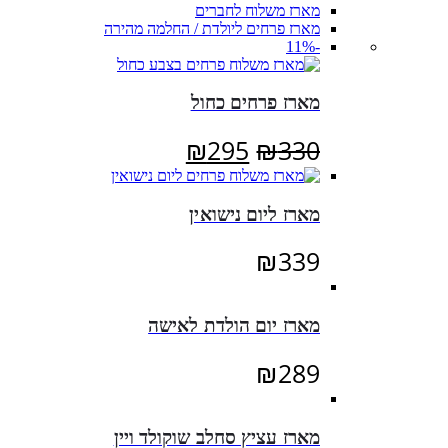
מארז משלוח לחברים
מארז פרחים ליולדת / החלמה מהירה
-11%
מארז פרחים כחול
המחיר
המחיר
₪
295
₪
330
המקורי
הנוכחי
היה:
הוא:
מארז ליום נישואין
₪295.
₪330.
₪
339
מארז יום הולדת לאישה
₪
289
מארז עציץ סחלב שוקולד ויין