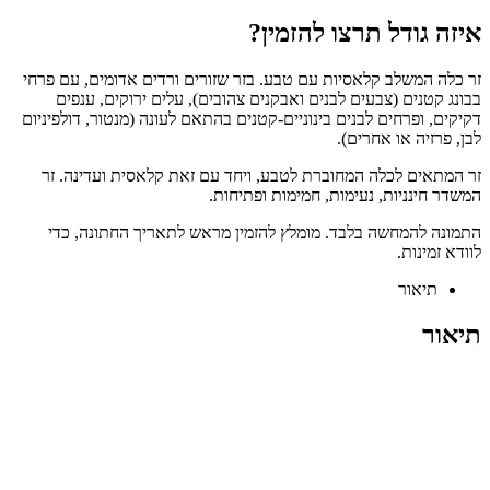
איזה גודל תרצו להזמין?
זר כלה המשלב קלאסיות עם טבע. בזר שזורים ורדים אדומים, עם פרחי
בבונג קטנים (צבעים לבנים ואבקנים צהובים), עלים ירוקים, ענפים
דקיקים, ופרחים לבנים בינוניים-קטנים בהתאם לעונה (מנטור, דולפיניום
לבן, פרזיה או אחרים).
זר המתאים לכלה המחוברת לטבע, ויחד עם זאת קלאסית ועדינה. זר
המשדר חינניות, נעימות, חמימות ופתיחות.
התמונה להמחשה בלבד. מומלץ להזמין מראש לתאריך החתונה, כדי
לוודא זמינות.
תיאור
תיאור
Facebook