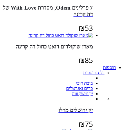
7 פרלינים Odem, מסדרת With Love של
דה קרינה
₪
53
מארז שוקולדים דואט כחול דה קרינה
₪
85
תוספות
כל התוספות
בובת דובי
כדים ואגרטלים
יין ומשקאות
יין ירושלים מרלו
₪
75