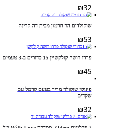
₪
32
שוקולדים הר חרמון מבית דה קרינה
₪
53
פררו רושה קולקשיין 15 כדורים ב-3 טעמים
₪
45
פינוקי שוקולד מריר בטעם קרמל עם
שקדים
₪
32
7 פרלינים Odem, מסדרת With Love של