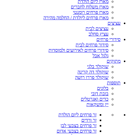
מארז ליום הולדת
מארז משלוח לחברים
מארז פרחים רומנטי
מארז פרחים ליולדת / החלמה מהירה
עציצים
עציצים לבית
עציץ סחלב
סידורי פרחים
סידור פרחים לבית
סידורי פרחים לאירועים ולמוסדות
גלגל אבל
מתוקים
שוקולד בלגי
שוקולד דה קרינה
שוקולד פררו רושה
תוספות
בלונים
בובת דובי
כדים ואגרטלים
יין ומשקאות
זר פרחים ליום הולדת
זר ורדים
זר פרחים בצבעי לבן
זר פרחים בצבעי אדום