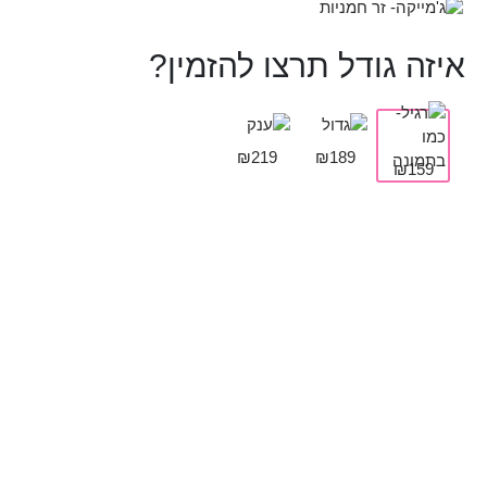
איזה גודל תרצו להזמין?
₪219
₪189
₪159
תמיד נחמד להוסיף:
בלון מזל טוב
בלון I LOVE YOU
₪
25
₪
25
הוספה לסל
הוספה לסל