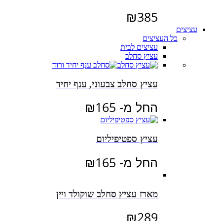
₪
385
עציצים
כל העציצים
עציצים לבית
עציץ סחלב
עציץ סחלב צבעוני, ענף יחיד
החל מ-
165
₪
עציץ ספטיפיליום
החל מ-
165
₪
מארז עציץ סחלב שוקולד ויין
₪
289