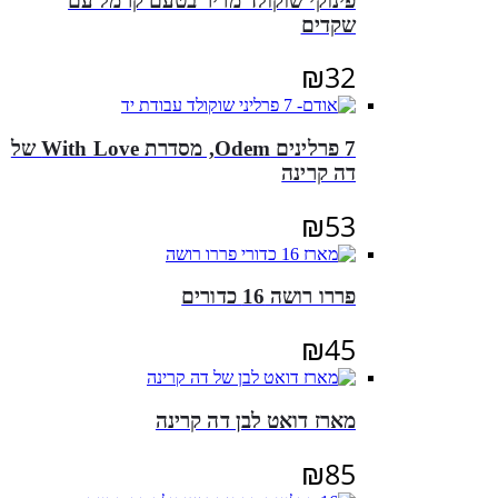
פינוקי שוקולד מריר בטעם קרמל עם
שקדים
₪
32
7 פרלינים Odem, מסדרת With Love של
דה קרינה
₪
53
פררו רושה 16 כדורים
₪
45
מארז דואט לבן דה קרינה
₪
85