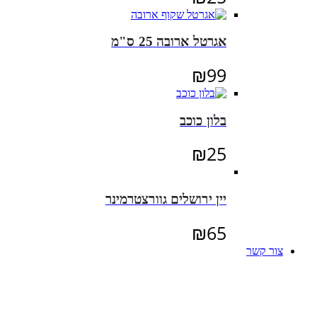
אגרטל ארובה 25 ס"מ
₪
99
בלון כוכב
₪
25
יין ירושלים גוורצטרמינר
₪
65
צור קשר