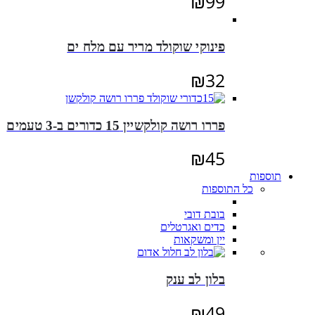
₪
99
פינוקי שוקולד מריר עם מלח ים
₪
32
פררו רושה קולקשיין 15 כדורים ב-3 טעמים
₪
45
תוספות
כל התוספות
בובת דובי
כדים ואגרטלים
יין ומשקאות
בלון לב ענק
₪
49