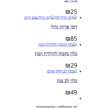
בלון לב
₪
25
דובי פרווה גדול
₪
85
בלון בקבוק להולדת הבת
₪
29
בלון לב ענק
₪
49
יין ירושלים גוורצטרמינר