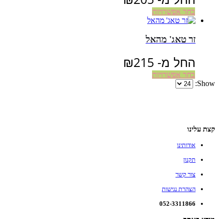
בחר אפשרויות
זר טאג' מהאל
החל מ-
215
₪
בחר אפשרויות
Show:
קצת עלינו
אודותינו
תקנון
צור קשר
הצהרת נגישות
052-3311866