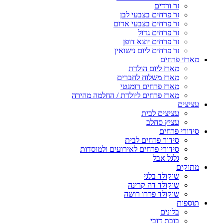
זר ורדים
זר פרחים בצבעי לבן
זר פרחים בצבעי אדום
זר פרחים גדול
זר פרחים יוצא דופן
זר פרחים ליום נישואין
מארזי פרחים
מארז ליום הולדת
מארז משלוח לחברים
מארז פרחים רומנטי
מארז פרחים ליולדת / החלמה מהירה
עציצים
עציצים לבית
עציץ סחלב
סידורי פרחים
סידור פרחים לבית
סידורי פרחים לאירועים ולמוסדות
גלגל אבל
מתוקים
שוקולד בלגי
שוקולד דה קרינה
שוקולד פררו רושה
תוספות
בלונים
בובת דובי