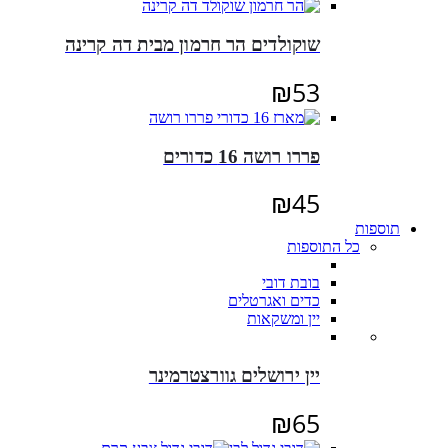
שוקולדים הר חרמון מבית דה קרינה
₪
53
פררו רושה 16 כדורים
₪
45
תוספות
כל התוספות
בובת דובי
כדים ואגרטלים
יין ומשקאות
יין ירושלים גוורצטרמינר
₪
65