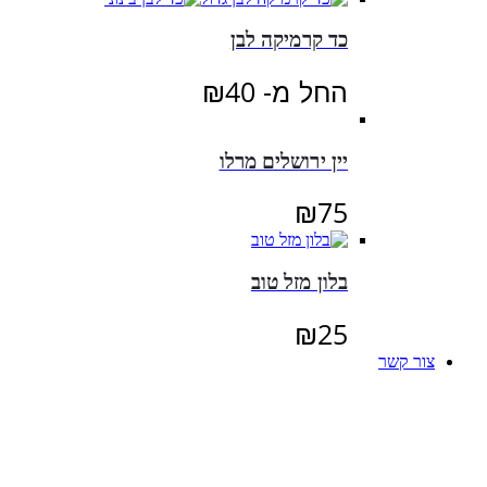
כד קרמיקה לבן
החל מ-
40
₪
יין ירושלים מרלו
₪
75
בלון מזל טוב
₪
25
צור קשר