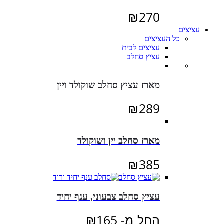
₪
270
עציצים
כל העציצים
עציצים לבית
עציץ סחלב
מארז עציץ סחלב שוקולד ויין
₪
289
מארז סחלב יין ושוקולד
₪
385
עציץ סחלב צבעוני, ענף יחיד
החל מ-
165
₪