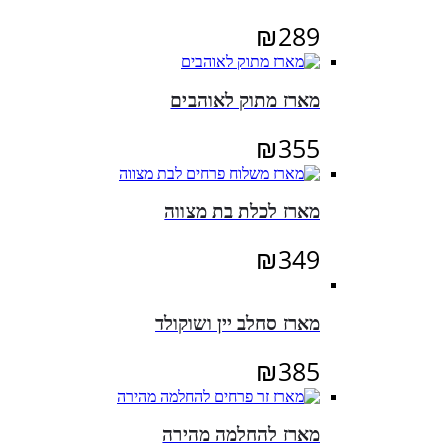
₪
289
מארז מתוק לאוהבים
₪
355
מארז לכלת בת מצווה
₪
349
מארז סחלב יין ושוקולד
₪
385
מארז להחלמה מהירה