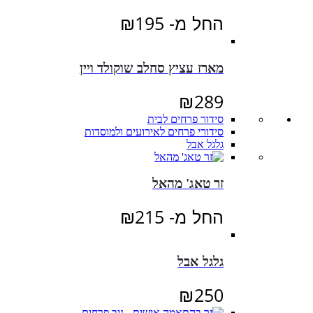
החל מ-
195
₪
מארז עציץ סחלב שוקולד ויין
₪
289
סידור פרחים לבית
סידורי פרחים לאירועים ולמוסדות
גלגל אבל
זר טאג' מהאל
החל מ-
215
₪
גלגל אבל
₪
250