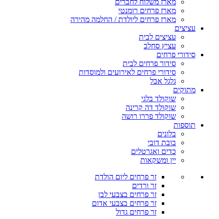
מארז משלוח לחברים
מארז פרחים רומנטי
מארז פרחים ליולדת / החלמה מהירה
עציצים
עציצים לבית
עציץ סחלב
סידורי פרחים
סידור פרחים לבית
סידורי פרחים לאירועים ולמוסדות
גלגל אבל
מתוקים
שוקולד בלגי
שוקולד דה קרינה
שוקולד פררו רושה
תוספות
בלונים
בובת דובי
כדים ואגרטלים
יין ומשקאות
זר פרחים ליום הולדת
זר ורדים
זר פרחים בצבעי לבן
זר פרחים בצבעי אדום
זר פרחים גדול