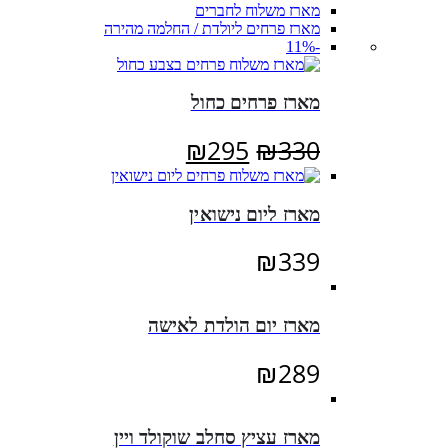
מארז משלוח לחברים
מארז פרחים ליולדת / החלמה מהירה
-11%
מארז פרחים כחול
המחיר
המחיר
₪
295
₪
330
המקורי
הנוכחי
היה:
הוא:
מארז ליום נישואין
₪295.
₪330.
₪
339
מארז יום הולדת לאישה
₪
289
מארז עציץ סחלב שוקולד ויין