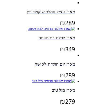
המקורי
הנוכחי
היה:
הוא:
מארז עציץ סחלב שוקולד ויין
₪295.
₪330.
₪
289
מארז לכלת בת מצווה
₪
349
מארז יום הולדת לאישה
₪
289
מארז מזל טוב
₪
279