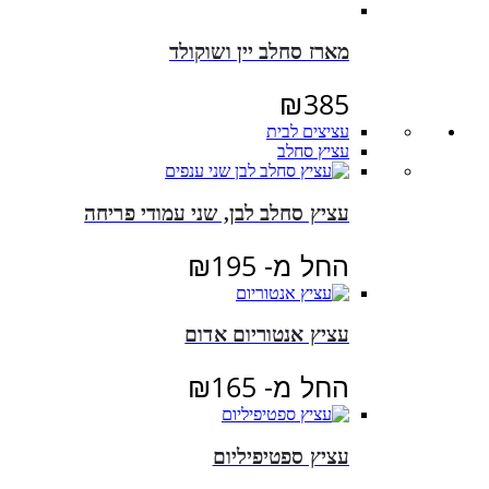
מארז סחלב יין ושוקולד
₪
385
עציצים לבית
עציץ סחלב
עציץ סחלב לבן, שני עמודי פריחה
החל מ-
195
₪
עציץ אנטוריום אדום
החל מ-
165
₪
עציץ ספטיפיליום