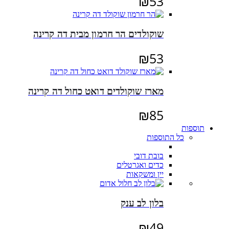
₪
53
שוקולדים הר חרמון מבית דה קרינה
₪
53
מארז שוקולדים דואט כחול דה קרינה
₪
85
תוספות
כל התוספות
בובת דובי
כדים ואגרטלים
יין ומשקאות
בלון לב ענק
₪
49