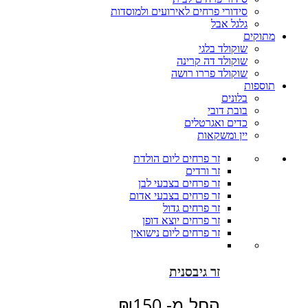
סידורי פרחים לאירועים ולמוסדות
גלגל אבל
מתוקים
שוקולד בלגי
שוקולד דה קרינה
שוקולד פררו רושה
תוספות
בלונים
בובת דובי
כדים ואגרטלים
יין ומשקאות
זר פרחים ליום הולדת
זר ורדים
זר פרחים בצבעי לבן
זר פרחים בצבעי אדום
זר פרחים גדול
זר פרחים יוצא דופן
זר פרחים ליום נישואין
זר גיבסנית
החל מ-
150
₪