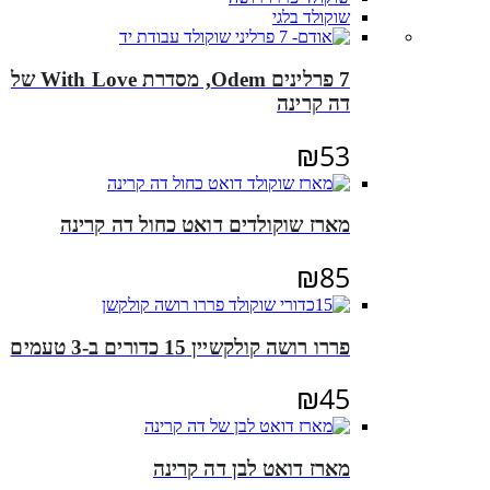
שוקולד בלגי
7 פרלינים Odem, מסדרת With Love של
דה קרינה
₪
53
מארז שוקולדים דואט כחול דה קרינה
₪
85
פררו רושה קולקשיין 15 כדורים ב-3 טעמים
₪
45
מארז דואט לבן דה קרינה