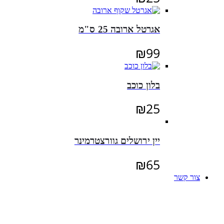
אגרטל ארובה 25 ס"מ
₪
99
בלון כוכב
₪
25
יין ירושלים גוורצטרמינר
₪
65
צור קשר