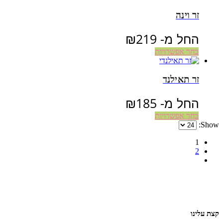
זר וינה
החל מ-
219
₪
בחר אפשרויות
זר תאילנד
החל מ-
185
₪
בחר אפשרויות
Show:
1
2
קצת עלינו