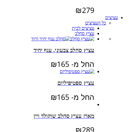
₪
279
עציצים
כל העציצים
עציצים לבית
עציץ סחלב
עציץ סחלב צבעוני, ענף יחיד
החל מ-
165
₪
עציץ ספטיפיליום
החל מ-
165
₪
מארז עציץ סחלב שוקולד ויין
₪
289