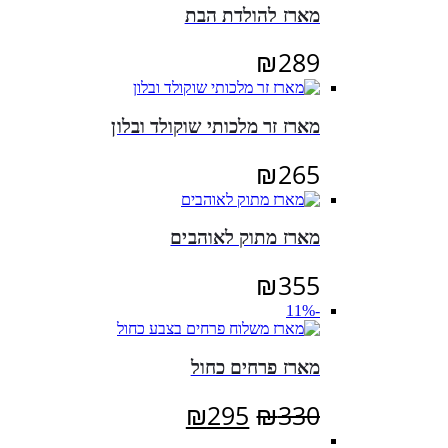
מארז להולדת הבת
₪
289
מארז זר מלכותי שוקולד ובלון
₪
265
מארז מתוק לאוהבים
₪
355
-11%
מארז פרחים כחול
המחיר
המחיר
₪
295
₪
330
המקורי
הנוכחי