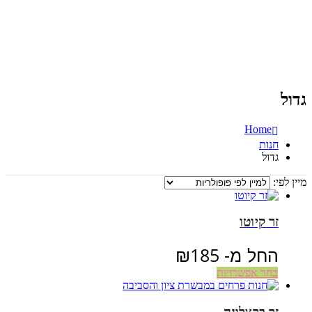
גדול
Home
חנות
גדול
מיין לפי:
זר קיוטו
החל מ-
185
₪
בחר אפשרויות