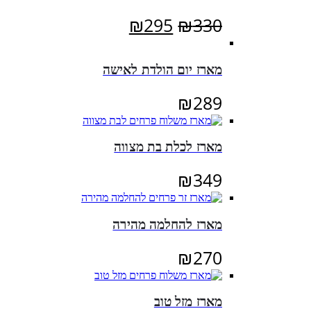
המחיר
המחיר
₪
295
₪
330
המקורי
הנוכחי
היה:
הוא:
מארז יום הולדת לאישה
₪295.
₪330.
₪
289
מארז לכלת בת מצווה
₪
349
מארז להחלמה מהירה
₪
270
מארז מזל טוב