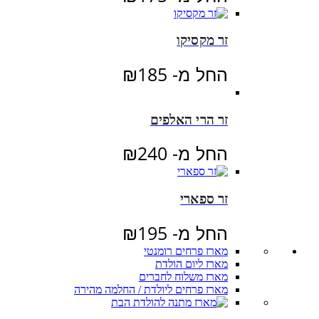
זר מקסיקו
החל מ-
185
₪
זר הרי האלפים
החל מ-
240
₪
זר ספארי
החל מ-
195
₪
מארז פרחים רומנטי
מארז ליום הולדת
מארז משלוח לחברים
מארז פרחים ליולדת / החלמה מהירה