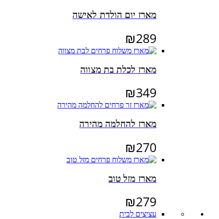
היה:
הוא:
מארז יום הולדת לאישה
₪295.
₪330.
₪
289
מארז לכלת בת מצווה
₪
349
מארז להחלמה מהירה
₪
270
מארז מזל טוב
₪
279
עציצים לבית