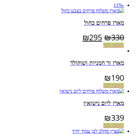
-11%
מארז פרחים כחול
המחיר
המחיר
₪
295
₪
330
המקורי
הנוכחי
הוספה לסל
היה:
הוא:
מארז זר חמניות ושוקולד
₪295.
₪330.
₪
190
הוספה לסל
מארז ליום נישואין
₪
339
הוספה לסל