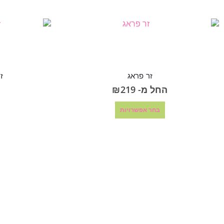
זר פראג
ז
החל מ-
219
₪
בחר אפשרויות
Gmail
Telegram
WhatsApp
Facebook