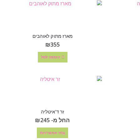
מארז מתוק לאוהבים
₪
355
הוספה לסל
זר ד'איטליה
החל מ-
245
₪
בחר אפשרויות